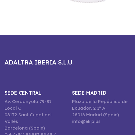
ADALTRA IBERIA S.L.U.
SEDE CENTRAL
SEDE MADRID
Av. Cerdanyola 79-81
Plaza de la República de
Local C
Ecuador, 2 1º A
08172 Sant Cugat del
28016 Madrid (Spain)
Vallès
info@ek.plus
Barcelona (Spain)
Tel: (+34) 93 583 95 43 /