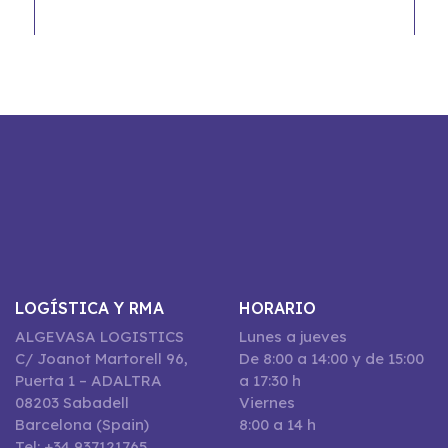
LOGÍSTICA Y RMA
HORARIO
ALGEVASA LOGISTICS
Lunes a jueves
C/ Joanot Martorell 96,
De 8:00 a 14:00 y de 15:00
Puerta 1 – ADALTRA
a 17:30 h
08203 Sabadell
Viernes
Barcelona (Spain)
8:00 a 14 h
Tel: +34 937121765