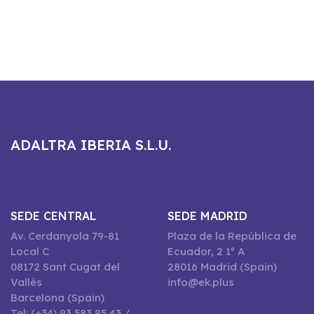
ADALTRA IBERIA S.L.U.
SEDE CENTRAL
SEDE MADRID
Av. Cerdanyola 79-81
Plaza de la República de
Local C
Ecuador, 2 1º A
08172 Sant Cugat del
28016 Madrid (Spain)
Vallès
info@ek.plus
Barcelona (Spain)
Tel: (+34) 93 583 95 43 /