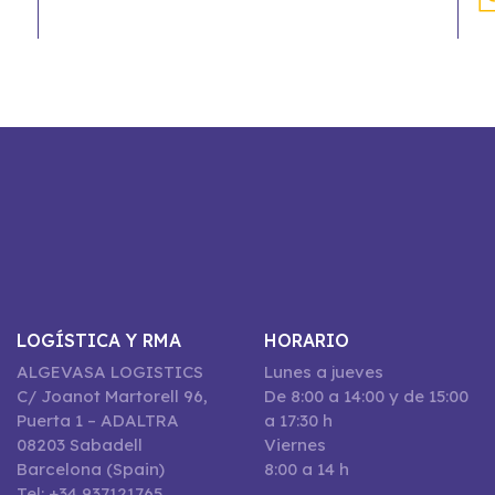
LOGÍSTICA Y RMA
HORARIO
ALGEVASA LOGISTICS
Lunes a jueves
C/ Joanot Martorell 96,
De 8:00 a 14:00 y de 15:00
Puerta 1 – ADALTRA
a 17:30 h
08203 Sabadell
Viernes
Barcelona (Spain)
8:00 a 14 h
Tel: +34 937121765