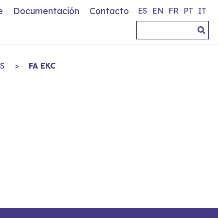
e
Documentación
Contacto
ES
EN
FR
PT
IT
S
>
FA EKC