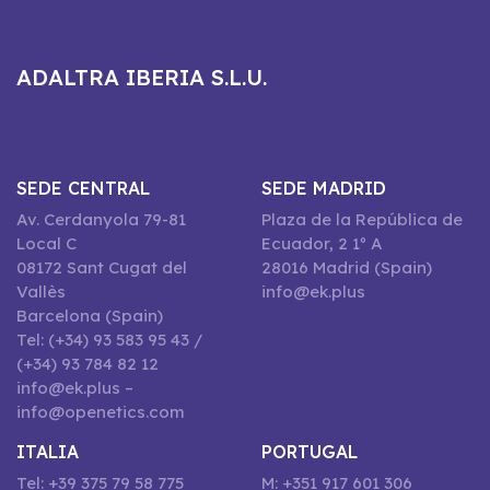
ADALTRA IBERIA S.L.U.
SEDE CENTRAL
SEDE MADRID
Av. Cerdanyola 79-81
Plaza de la República de
Local C
Ecuador, 2 1º A
08172 Sant Cugat del
28016 Madrid (Spain)
Vallès
info@ek.plus
Barcelona (Spain)
Tel: (+34) 93 583 95 43 /
(+34) 93 784 82 12
info@ek.plus –
info@openetics.com
ITALIA
PORTUGAL
Tel: +39 375 79 58 775
M: +351 917 601 306