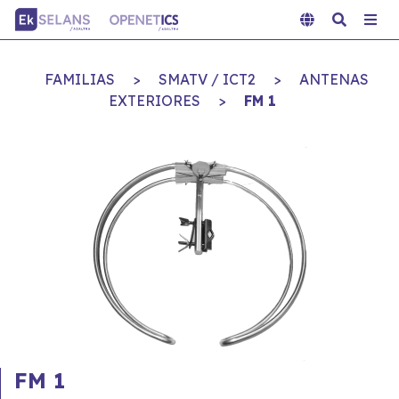
FAMILIAS
>
SMATV / ICT2
>
ANTENAS
EXTERIORES
>
FM 1
FM 1