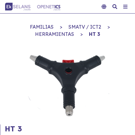
FAMILIAS
>
SMATV / ICT2
>
HERRAMIENTAS
>
HT 3
HT 3