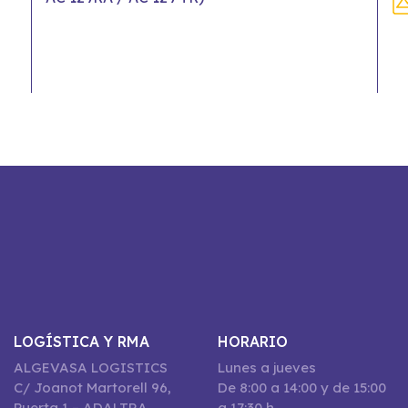
LOGÍSTICA Y RMA
HORARIO
ALGEVASA LOGISTICS
Lunes a jueves
C/ Joanot Martorell 96,
De 8:00 a 14:00 y de 15:00
Puerta 1 – ADALTRA
a 17:30 h