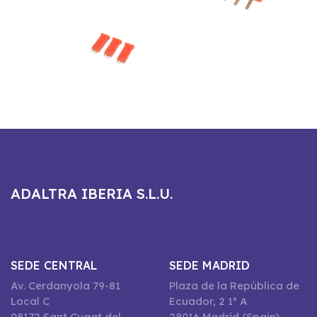
ADALTRA IBERIA S.L.U.
SEDE CENTRAL
SEDE MADRID
Av. Cerdanyola 79-81
Plaza de la República de
Local C
Ecuador, 2 1º A
08172 Sant Cugat del
28016 Madrid (Spain)