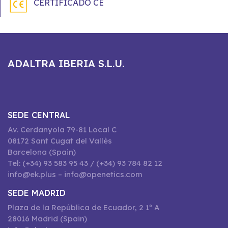
CERTIFICADO CE
ADALTRA IBERIA S.L.U.
SEDE CENTRAL
Av. Cerdanyola 79-81 Local C
08172 Sant Cugat del Vallès
Barcelona (Spain)
Tel: (+34) 93 583 95 43 / (+34) 93 784 82 12
info@ek.plus – info@openetics.com
SEDE MADRID
Plaza de la República de Ecuador, 2 1º A
28016 Madrid (Spain)