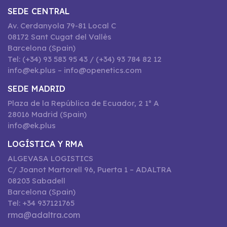
SEDE CENTRAL
Av. Cerdanyola 79-81 Local C
08172 Sant Cugat del Vallès
Barcelona (Spain)
Tel: (+34) 93 583 95 43 / (+34) 93 784 82 12
info@ek.plus – info@openetics.com
SEDE MADRID
Plaza de la República de Ecuador, 2 1º A
28016 Madrid (Spain)
info@ek.plus
LOGÍSTICA Y RMA
ALGEVASA LOGISTICS
C/ Joanot Martorell 96, Puerta 1 – ADALTRA
08203 Sabadell
Barcelona (Spain)
Tel: +34 937121765
rma@adaltra.com