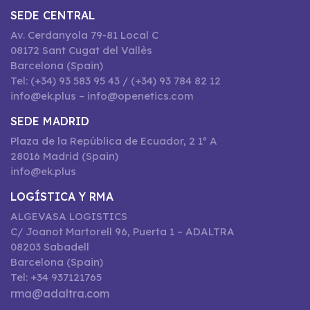
SEDE CENTRAL
Av. Cerdanyola 79-81 Local C
08172 Sant Cugat del Vallès
Barcelona (Spain)
Tel: (+34) 93 583 95 43 / (+34) 93 784 82 12
info@ek.plus – info@openetics.com
SEDE MADRID
Plaza de la República de Ecuador, 2 1º A
28016 Madrid (Spain)
info@ek.plus
LOGÍSTICA Y RMA
ALGEVASA LOGISTICS
C/ Joanot Martorell 96, Puerta 1 – ADALTRA
08203 Sabadell
Barcelona (Spain)
Tel: +34 937121765
rma@adaltra.com