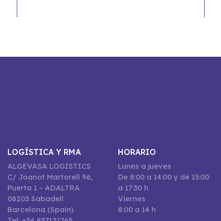
LOGÍSTICA Y RMA
HORARIO
ALGEVASA LOGISTICS
Lunes a jueves
C/ Joanot Martorell 96,
De 8:00 a 14:00 y de 15:00
Puerta 1 – ADALTRA
a 17:30 h
08203 Sabadell
Viernes
Barcelona (Spain)
8:00 a 14 h
Tel: +34 937121765