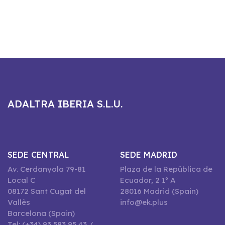
ADALTRA IBERIA S.L.U.
SEDE CENTRAL
SEDE MADRID
Av. Cerdanyola 79-81
Plaza de la República de
Local C
Ecuador, 2 1º A
08172 Sant Cugat del
28016 Madrid (Spain)
Vallès
info@ek.plus
Barcelona (Spain)
Tel: (+34) 93 583 95 43 /