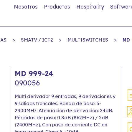
Nosotros
Productos
Hospitality
Softwar
IAS
>
SMATV / ICT2
>
MULTISWITCHES
>
MD 
MD 999-24
090056
Multi derivador 9 entradas, 9 derivaciones y
9 salidas troncales. Banda de paso: 5-
2400MHz. Atenuación de derivación: 24dB.
Pérdidas de paso: 0,8dB (862MHz) / 2dB
(2400MHz). Con paso de corriente DC en
línea troncal. Clase A +10dB