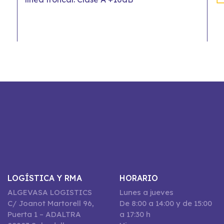
LOGÍSTICA Y RMA
HORARIO
ALGEVASA LOGISTICS
Lunes a jueves
C/ Joanot Martorell 96,
De 8:00 a 14:00 y de 15:00
Puerta 1 – ADALTRA
a 17:30 h