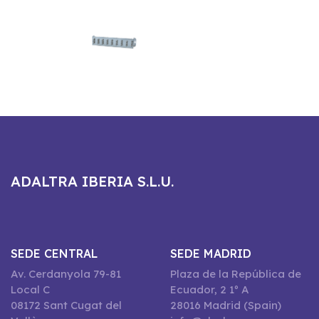
ADALTRA IBERIA S.L.U.
SEDE CENTRAL
SEDE MADRID
Av. Cerdanyola 79-81
Plaza de la República de
Local C
Ecuador, 2 1º A
08172 Sant Cugat del
28016 Madrid (Spain)