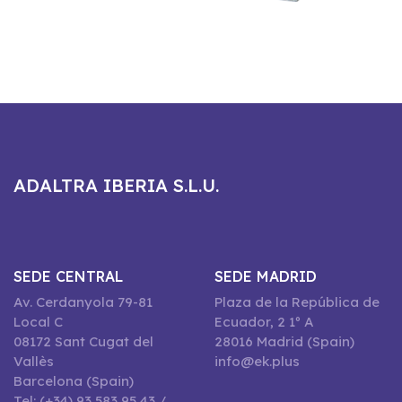
ADALTRA IBERIA S.L.U.
SEDE CENTRAL
SEDE MADRID
Av. Cerdanyola 79-81
Plaza de la República de
Local C
Ecuador, 2 1º A
08172 Sant Cugat del
28016 Madrid (Spain)
Vallès
info@ek.plus
Barcelona (Spain)
Tel: (+34) 93 583 95 43 /