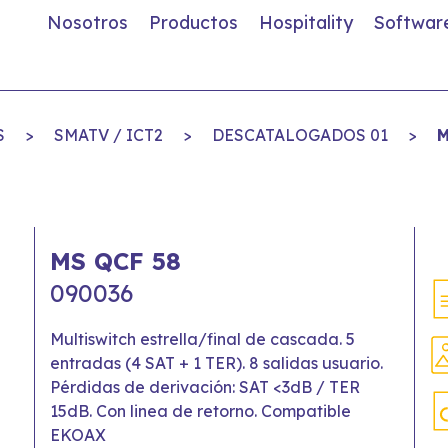
Nosotros
Productos
Hospitality
Softwar
S
>
SMATV / ICT2
>
DESCATALOGADOS 01
>
M
MS QCF 58
090036
Multiswitch estrella/final de cascada. 5
entradas (4 SAT + 1 TER). 8 salidas usuario.
Pérdidas de derivación: SAT <3dB / TER
15dB. Con linea de retorno. Compatible
EKOAX