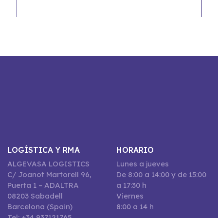
LOGÍSTICA Y RMA
HORARIO
ALGEVASA LOGISTICS
Lunes a jueves
C/ Joanot Martorell 96,
De 8:00 a 14:00 y de 15:00
Puerta 1 – ADALTRA
a 17:30 h
08203 Sabadell
Viernes
Barcelona (Spain)
8:00 a 14 h
Tel: +34 937121765