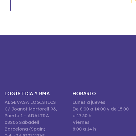
LOGÍSTICA Y RMA
HORARIO
ALGEVASA LOGISTICS
Lunes a jueves
C/ Joanot Martorell 96,
De 8:00 a 14:00 y de 15:00
Puerta 1 – ADALTRA
a 17:30 h
08203 Sabadell
Viernes
Barcelona (Spain)
8:00 a 14 h
Tel: +34 937121765