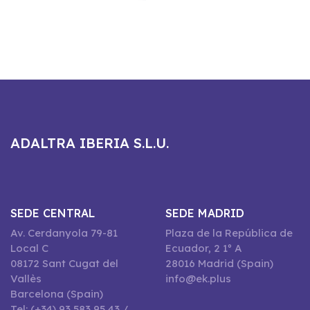
ADALTRA IBERIA S.L.U.
SEDE CENTRAL
SEDE MADRID
Av. Cerdanyola 79-81
Plaza de la República de
Local C
Ecuador, 2 1º A
08172 Sant Cugat del
28016 Madrid (Spain)
Vallès
info@ek.plus
Barcelona (Spain)
Tel: (+34) 93 583 95 43 /