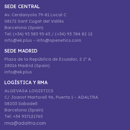
SEDE CENTRAL
Av. Cerdanyola 79-81 Local C
08172 Sant Cugat del Vallès
Barcelona (Spain)
Tel: (+34) 93 583 95 43 / (+34) 93 784 82 12
info@ek.plus – info@openetics.com
SEDE MADRID
Plaza de la República de Ecuador, 2 1º A
28016 Madrid (Spain)
info@ek.plus
LOGÍSTICA Y RMA
ALGEVASA LOGISTICS
C/ Joanot Martorell 96, Puerta 1 – ADALTRA
08203 Sabadell
Barcelona (Spain)
Tel: +34 937121765
rma@adaltra.com