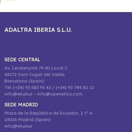
ADALTRA IBERIA S.L.U.
SEDE CENTRAL
Av. Cerdanyola 79-81 Local C
08172 Sant Cugat del Vallès
Barcelona (Spain)
Tel: (+34) 93 583 95 43 / (+34) 93 784 82 12
info@ek.plus – info@openetics.com
SEDE MADRID
Plaza de la República de Ecuador, 2 1º A
28016 Madrid (Spain)
info@ek.plus