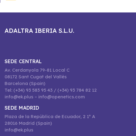
ADALTRA IBERIA S.L.U.
SEDE CENTRAL
Av. Cerdanyola 79-81 Local C
08172 Sant Cugat del Vallès
Barcelona (Spain)
Tel: (+34) 93 583 95 43 / (+34) 93 784 82 12
info@ek.plus – info@openetics.com
SEDE MADRID
Plaza de la República de Ecuador, 2 1º A
28016 Madrid (Spain)
info@ek.plus