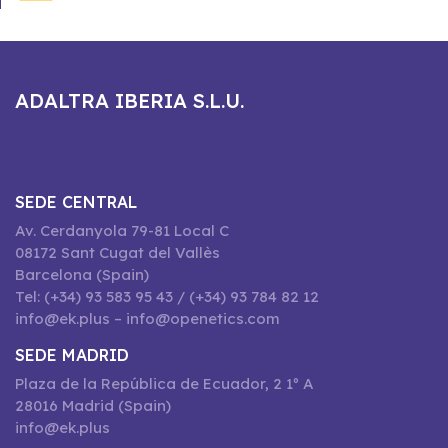
ADALTRA IBERIA S.L.U.
SEDE CENTRAL
Av. Cerdanyola 79-81 Local C
08172 Sant Cugat del Vallès
Barcelona (Spain)
Tel: (+34) 93 583 95 43 / (+34) 93 784 82 12
info@ek.plus – info@openetics.com
SEDE MADRID
Plaza de la República de Ecuador, 2 1º A
28016 Madrid (Spain)
info@ek.plus