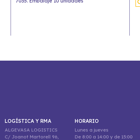
7035. Embalaje 10 unidades
LOGÍSTICA Y RMA
HORARIO
ALGEVASA LOGISTICS
Lunes a jueves
C/ Joanot Martorell 96,
De 8:00 a 14:00 y de 15:00