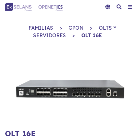
FAMILIAS
>
GPON
>
OLTS Y
SERVIDORES
>
OLT 16E
OLT 16E