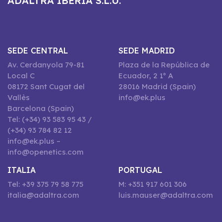
ADALTRA IBERIA S.L.U.
SEDE CENTRAL
SEDE MADRID
Av. Cerdanyola 79-81
Plaza de la República de
Local C
Ecuador, 2 1º A
08172 Sant Cugat del
28016 Madrid (Spain)
Vallès
info@ek.plus
Barcelona (Spain)
Tel: (+34) 93 583 95 43 /
(+34) 93 784 82 12
info@ek.plus –
info@openetics.com
ITALIA
PORTUGAL
Tel: +39 375 79 58 775
M: +351 917 601 306
italia@adaltra.com
luis.mauser@adaltra.com