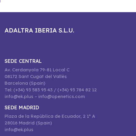
ADALTRA IBERIA S.L.U.
SEDE CENTRAL
Av. Cerdanyola 79-81 Local C
08172 Sant Cugat del Vallès
Barcelona (Spain)
Tel: (+34) 93 583 95 43 / (+34) 93 784 82 12
info@ek.plus – info@openetics.com
SEDE MADRID
Plaza de la República de Ecuador, 2 1º A
28016 Madrid (Spain)
info@ek.plus