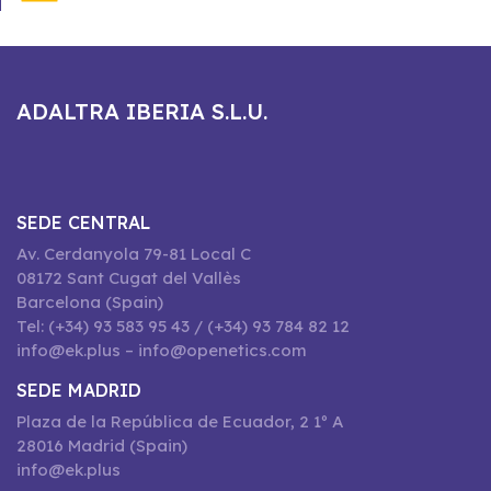
ADALTRA IBERIA S.L.U.
SEDE CENTRAL
Av. Cerdanyola 79-81 Local C
08172 Sant Cugat del Vallès
Barcelona (Spain)
Tel: (+34) 93 583 95 43 / (+34) 93 784 82 12
info@ek.plus – info@openetics.com
SEDE MADRID
Plaza de la República de Ecuador, 2 1º A
28016 Madrid (Spain)
info@ek.plus