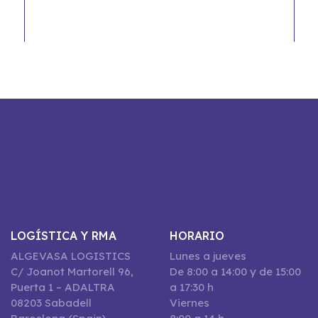
LOGÍSTICA Y RMA
HORARIO
ALGEVASA LOGISTICS
Lunes a jueves
C/ Joanot Martorell 96,
De 8:00 a 14:00 y de 15:00
Puerta 1 – ADALTRA
a 17:30 h
08203 Sabadell
Viernes