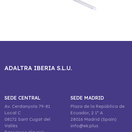
ADALTRA IBERIA S.L.U.
SEDE CENTRAL
SEDE MADRID
Av. Cerdanyola 79-81
Plaza de la República de
Local C
Ecuador, 2 1º A
08172 Sant Cugat del
28016 Madrid (Spain)
Vallès
info@ek.plus