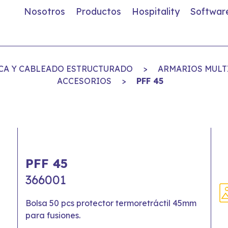
Nosotros
Productos
Hospitality
Softwar
TICA Y CABLEADO ESTRUCTURADO
>
ARMARIOS MULTI
ACCESORIOS
>
PFF 45
PFF 45
366001
Bolsa 50 pcs protector termoretráctil 45mm
para fusiones.