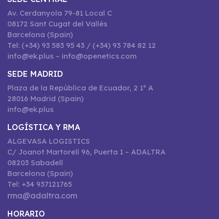
Av. Cerdanyola 79-81 Local C
08172 Sant Cugat del Vallès
Barcelona (Spain)
Tel: (+34) 93 583 95 43 / (+34) 93 784 82 12
info@ek.plus – info@openetics.com
SEDE MADRID
Plaza de la República de Ecuador, 2 1º A
28016 Madrid (Spain)
info@ek.plus
LOGÍSTICA Y RMA
ALGEVASA LOGISTICS
C/ Joanot Martorell 96, Puerta 1 – ADALTRA
08203 Sabadell
Barcelona (Spain)
Tel: +34 937121765
rma@adaltra.com
HORARIO