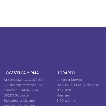
LOGÍSTICA Y RMA
HORARIO
ALGEVASA LOGISTICS
Lunes a jueves
C/ Joanot Martorell 96,
De 8:00 a 14:00 y de 15:00
Puerta 1 – ADALTRA
a 17:30 h
08203 Sabadell
Viernes
Barcelona (Spain)
8:00 a 14 h
Tel: +34 937121765