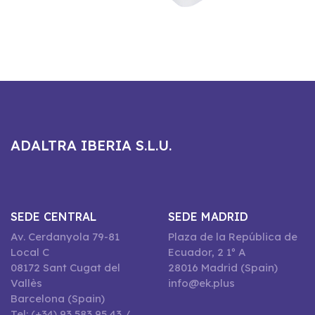
ADALTRA IBERIA S.L.U.
SEDE CENTRAL
SEDE MADRID
Av. Cerdanyola 79-81
Plaza de la República de
Local C
Ecuador, 2 1º A
08172 Sant Cugat del
28016 Madrid (Spain)
Vallès
info@ek.plus
Barcelona (Spain)
Tel: (+34) 93 583 95 43 /