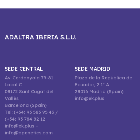
ADALTRA IBERIA S.L.U.
SEDE CENTRAL
SEDE MADRID
Av. Cerdanyola 79-81
Plaza de la República de
Local C
Ecuador, 2 1º A
08172 Sant Cugat del
28016 Madrid (Spain)
Vallès
info@ek.plus
Barcelona (Spain)
Tel: (+34) 93 583 95 43 /
(+34) 93 784 82 12
info@ek.plus –
info@openetics.com