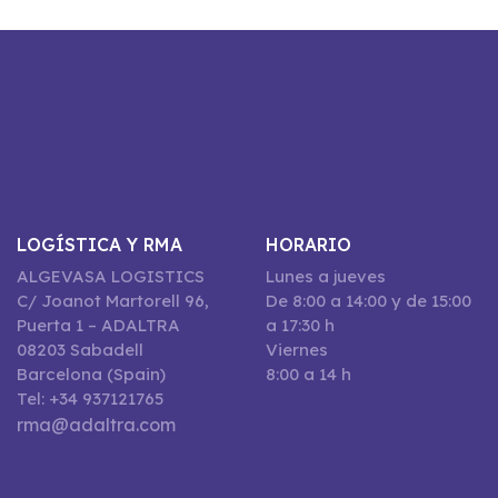
LOGÍSTICA Y RMA
HORARIO
ALGEVASA LOGISTICS
Lunes a jueves
C/ Joanot Martorell 96,
De 8:00 a 14:00 y de 15:00
Puerta 1 – ADALTRA
a 17:30 h
08203 Sabadell
Viernes
Barcelona (Spain)
8:00 a 14 h
Tel: +34 937121765
rma@adaltra.com