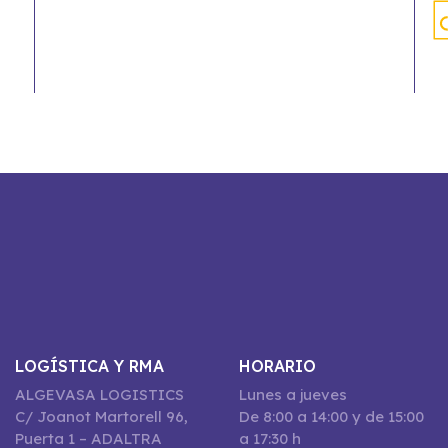
LOGÍSTICA Y RMA
HORARIO
ALGEVASA LOGISTICS
Lunes a jueves
C/ Joanot Martorell 96,
De 8:00 a 14:00 y de 15:00
Puerta 1 – ADALTRA
a 17:30 h