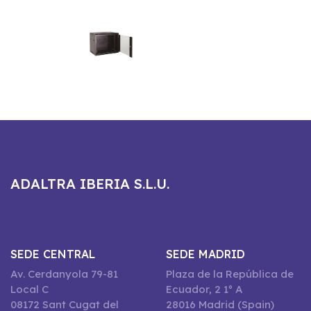
ADALTRA IBERIA S.L.U.
SEDE CENTRAL
SEDE MADRID
Av. Cerdanyola 79-81
Plaza de la República de
Local C
Ecuador, 2 1º A
08172 Sant Cugat del
28016 Madrid (Spain)