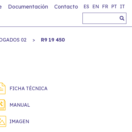
e
Documentación
Contacto
ES
EN
FR
PT
IT
OGADOS 02
>
R9 19 450
FICHA TÉCNICA
MANUAL
IMAGEN