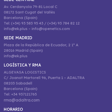
Av. Cerdanyola 79-81 Local C
08172 Sant Cugat del Vallès
Barcelona (Spain)
Tel: (+34) 93 583 95 43 / (+34) 93 784 82 12
info@ek.plus – info@openetics.com
SEDE MADRID
Plaza de la República de Ecuador, 2 1º A
28016 Madrid (Spain)
info@ek.plus
LOGÍSTICA Y RMA
ALGEVASA LOGISTICS
C/ Joanot Martorell 96, Puerta 1 – ADALTRA
08203 Sabadell
Barcelona (Spain)
Tel: +34 937121765
rma@adaltra.com
HORARIO