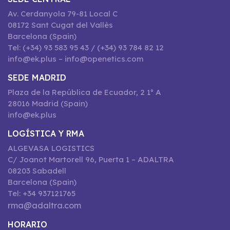
Av. Cerdanyola 79-81 Local C
08172 Sant Cugat del Vallès
Barcelona (Spain)
Tel: (+34) 93 583 95 43 / (+34) 93 784 82 12
info@ek.plus – info@openetics.com
SEDE MADRID
Plaza de la República de Ecuador, 2 1º A
28016 Madrid (Spain)
info@ek.plus
LOGÍSTICA Y RMA
ALGEVASA LOGISTICS
C/ Joanot Martorell 96, Puerta 1 – ADALTRA
08203 Sabadell
Barcelona (Spain)
Tel: +34 937121765
rma@adaltra.com
HORARIO