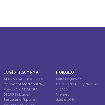
LOGÍSTICA Y RMA
HORARIO
ALGEVASA LOGISTICS
Lunes a jueves
C/ Joanot Martorell 96,
De 8:00 a 14:00 y de 15:00
Puerta 1 – ADALTRA
a 17:30 h
08203 Sabadell
Viernes
Barcelona (Spain)
8:00 a 14 h
Tel: +34 937121765