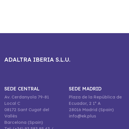
ADALTRA IBERIA S.L.U.
SEDE CENTRAL
SEDE MADRID
Av. Cerdanyola 79-81
Plaza de la República de
Local C
Ecuador, 2 1º A
08172 Sant Cugat del
28016 Madrid (Spain)
Vallès
info@ek.plus
Barcelona (Spain)
Tel: (+34) 93 583 95 43 /