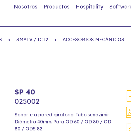
Nosotros
Productos
Hospitality
Softwar
S
>
SMATV / ICT2
>
ACCESORIOS MECÁNICOS
SP 40
025002
Soporte a pared giratorio. Tubo sendzimir.
Diámetro 40mm. Para OD 60 / OD 80 / OD
80 / ODS 82