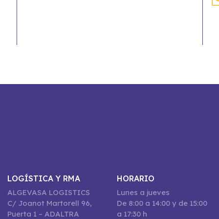
LOGÍSTICA Y RMA
HORARIO
ALGEVASA LOGISTICS
Lunes a jueves
C/ Joanot Martorell 96,
De 8:00 a 14:00 y de 15:00
Puerta 1 – ADALTRA
a 17:30 h