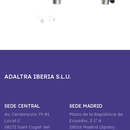
ADALTRA IBERIA S.L.U.
SEDE CENTRAL
SEDE MADRID
Av. Cerdanyola 79-81
Plaza de la República de
Local C
Ecuador, 2 1º A
08172 Sant Cugat del
28016 Madrid (Spain)