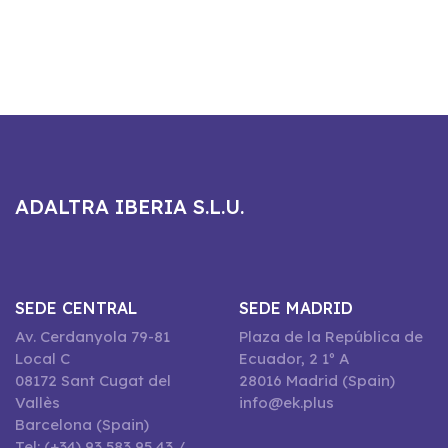
ADALTRA IBERIA S.L.U.
SEDE CENTRAL
SEDE MADRID
Av. Cerdanyola 79-81
Plaza de la República de
Local C
Ecuador, 2 1º A
08172 Sant Cugat del
28016 Madrid (Spain)
Vallès
info@ek.plus
Barcelona (Spain)
Tel: (+34) 93 583 95 43 /