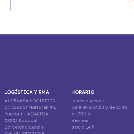
LOGÍSTICA Y RMA
HORARIO
ALGEVASA LOGISTICS
Lunes a jueves
C/ Joanot Martorell 96,
De 8:00 a 14:00 y de 15:00
Puerta 1 – ADALTRA
a 17:30 h
08203 Sabadell
Viernes
Barcelona (Spain)
8:00 a 14 h
Tel: +34 937121765