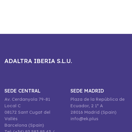
ADALTRA IBERIA S.L.U.
SEDE CENTRAL
SEDE MADRID
Av. Cerdanyola 79-81
Plaza de la República de
Local C
Ecuador, 2 1º A
08172 Sant Cugat del
28016 Madrid (Spain)
Vallès
info@ek.plus
Barcelona (Spain)
Tel: (+34) 93 583 95 43 /