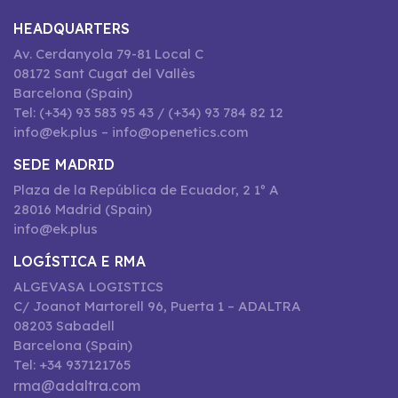
HEADQUARTERS
Av. Cerdanyola 79-81 Local C
08172 Sant Cugat del Vallès
Barcelona (Spain)
Tel: (+34) 93 583 95 43 / (+34) 93 784 82 12
info@ek.plus – info@openetics.com
SEDE MADRID
Plaza de la República de Ecuador, 2 1º A
28016 Madrid (Spain)
info@ek.plus
LOGÍSTICA E RMA
ALGEVASA LOGISTICS
C/ Joanot Martorell 96, Puerta 1 – ADALTRA
08203 Sabadell
Barcelona (Spain)
Tel: +34 937121765
rma@adaltra.com