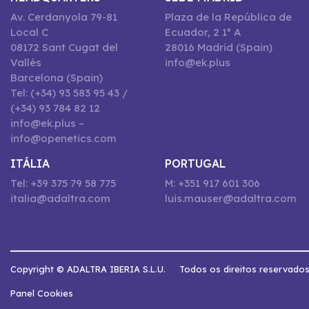
Av. Cerdanyola 79-81
Plaza de la República de
Local C
Ecuador, 2 1º A
08172 Sant Cugat del
28016 Madrid (Spain)
Vallès
info@ek.plus
Barcelona (Spain)
Tel: (+34) 93 583 95 43 /
(+34) 93 784 82 12
info@ek.plus –
info@openetics.com
ITÁLIA
PORTUGAL
Tel: +39 375 79 58 775
M: +351 917 601 306
italia@adaltra.com
luis.mauser@adaltra.com
Copyright © ADALTRA IBERIA S.L.U.
Todos os direitos reservado
Panel Cookies