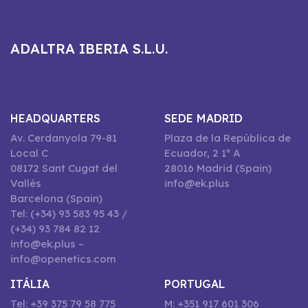
ADALTRA IBERIA S.L.U.
HEADQUARTERS
SEDE MADRID
Av. Cerdanyola 79-81
Plaza de la República de
Local C
Ecuador, 2 1º A
08172 Sant Cugat del
28016 Madrid (Spain)
Vallès
info@ek.plus
Barcelona (Spain)
Tel: (+34) 93 583 95 43 /
(+34) 93 784 82 12
info@ek.plus –
info@openetics.com
ITÁLIA
PORTUGAL
Tel: +39 375 79 58 775
M: +351 917 601 306