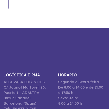
LOGÍSTICA E RMA
HORÁRIO
ALGEVASA LOGISTICS
Segunda a Sexta-feira
C/ Joanot Martorell 96,
De 8:00 a 14:00 e de 15:00
Puerta 1 – ADALTRA
a 17:30 h
08203 Sabadell
Sexta-feira
Barcelona (Spain)
8:00 a 14:00 h
Tel: +34 937121765