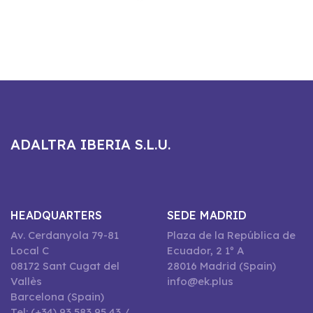
ADALTRA IBERIA S.L.U.
HEADQUARTERS
SEDE MADRID
Av. Cerdanyola 79-81
Plaza de la República de
Local C
Ecuador, 2 1º A
08172 Sant Cugat del
28016 Madrid (Spain)
Vallès
info@ek.plus
Barcelona (Spain)
Tel: (+34) 93 583 95 43 /