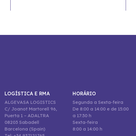
LOGÍSTICA E RMA
HORÁRIO
ALGEVASA LOGISTICS
Segunda a Sexta-feira
C/ Joanot Martorell 96,
De 8:00 a 14:00 e de 15:00
Puerta 1 – ADALTRA
a 17:30 h
08203 Sabadell
Sexta-feira
Barcelona (Spain)
8:00 a 14:00 h
Tel: +34 937121765