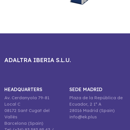
ADALTRA IBERIA S.L.U.
HEADQUARTERS
SEDE MADRID
Av. Cerdanyola 79-81
Plaza de la República de
Local C
Ecuador, 2 1º A
08172 Sant Cugat del
28016 Madrid (Spain)
Vallès
info@ek.plus
Barcelona (Spain)
Tel: (+34) 93 583 95 43 /