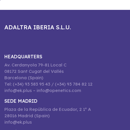
ADALTRA IBERIA S.L.U.
HEADQUARTERS
Av. Cerdanyola 79-81 Local C
08172 Sant Cugat del Vallès
Barcelona (Spain)
Tel: (+34) 93 583 95 43 / (+34) 93 784 82 12
info@ek.plus – info@openetics.com
SEDE MADRID
Plaza de la República de Ecuador, 2 1º A
28016 Madrid (Spain)
info@ek.plus