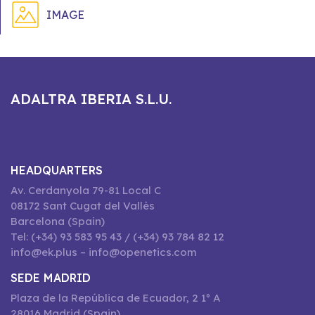
IMAGE
ADALTRA IBERIA S.L.U.
HEADQUARTERS
Av. Cerdanyola 79-81 Local C
08172 Sant Cugat del Vallès
Barcelona (Spain)
Tel: (+34) 93 583 95 43 / (+34) 93 784 82 12
info@ek.plus – info@openetics.com
SEDE MADRID
Plaza de la República de Ecuador, 2 1º A
28016 Madrid (Spain)