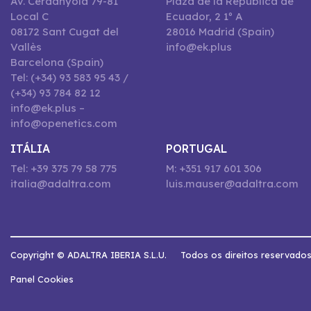
Av. Cerdanyola 79-81
Plaza de la República de
Local C
Ecuador, 2 1º A
08172 Sant Cugat del
28016 Madrid (Spain)
Vallès
info@ek.plus
Barcelona (Spain)
Tel: (+34) 93 583 95 43 /
(+34) 93 784 82 12
info@ek.plus –
info@openetics.com
ITÁLIA
PORTUGAL
Tel: +39 375 79 58 775
M: +351 917 601 306
italia@adaltra.com
luis.mauser@adaltra.com
Copyright © ADALTRA IBERIA S.L.U.
Todos os direitos reservado
Panel Cookies