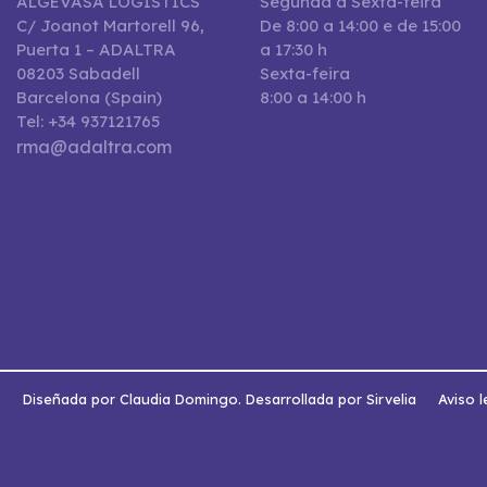
ALGEVASA LOGISTICS
Segunda a Sexta-feira
C/ Joanot Martorell 96,
De 8:00 a 14:00 e de 15:00
Puerta 1 – ADALTRA
a 17:30 h
08203 Sabadell
Sexta-feira
Barcelona (Spain)
8:00 a 14:00 h
Tel: +34 937121765
rma@adaltra.com
s
Diseñada por Claudia Domingo. Desarrollada por Sirvelia
Aviso l