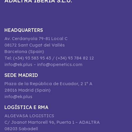
ADALTRA IBERIA S.L.U.
HEADQUARTERS
Av. Cerdanyola 79-81 Local C
08172 Sant Cugat del Vallès
Barcelona (Spain)
Tel: (+34) 93 583 95 43 / (+34) 93 784 82 12
info@ek.plus – info@openetics.com
SEDE MADRID
Plaza de la República de Ecuador, 2 1º A
28016 Madrid (Spain)
info@ek.plus
LOGÍSTICA E RMA
ALGEVASA LOGISTICS
C/ Joanot Martorell 96, Puerta 1 – ADALTRA
08203 Sabadell