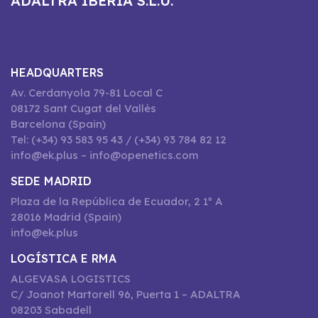
ADALTRA IBERIA S.L.U.
HEADQUARTERS
Av. Cerdanyola 79-81 Local C
08172 Sant Cugat del Vallès
Barcelona (Spain)
Tel: (+34) 93 583 95 43 / (+34) 93 784 82 12
info@ek.plus – info@openetics.com
SEDE MADRID
Plaza de la República de Ecuador, 2 1º A
28016 Madrid (Spain)
info@ek.plus
LOGÍSTICA E RMA
ALGEVASA LOGISTICS
C/ Joanot Martorell 96, Puerta 1 – ADALTRA
08203 Sabadell