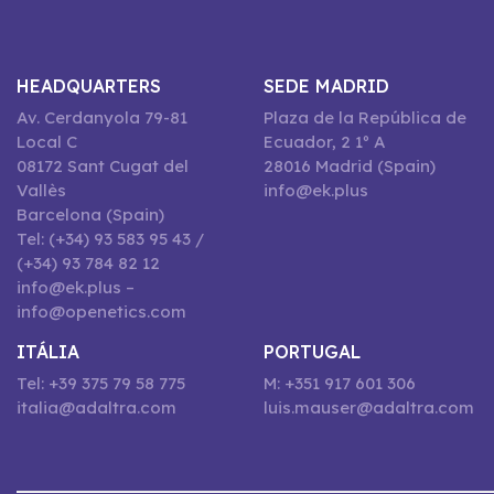
HEADQUARTERS
SEDE MADRID
Av. Cerdanyola 79-81
Plaza de la República de
Local C
Ecuador, 2 1º A
08172 Sant Cugat del
28016 Madrid (Spain)
Vallès
info@ek.plus
Barcelona (Spain)
Tel: (+34) 93 583 95 43 /
(+34) 93 784 82 12
info@ek.plus –
info@openetics.com
ITÁLIA
PORTUGAL
Tel: +39 375 79 58 775
M: +351 917 601 306
italia@adaltra.com
luis.mauser@adaltra.com