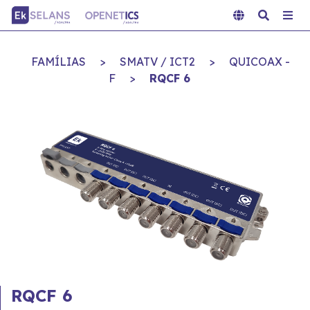
FAMÍLIAS
>
SMATV / ICT2
>
QUICOAX -
F
>
RQCF 6
RQCF 6