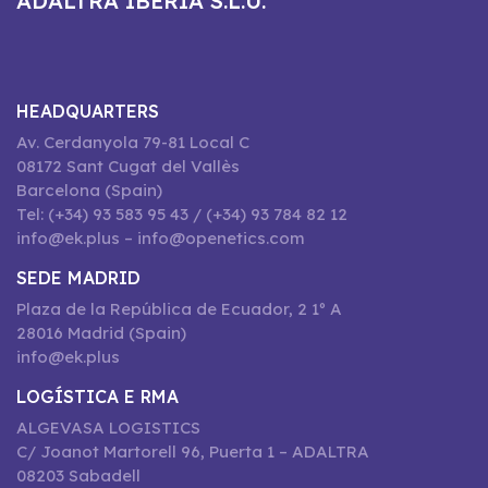
ADALTRA IBERIA S.L.U.
HEADQUARTERS
Av. Cerdanyola 79-81 Local C
08172 Sant Cugat del Vallès
Barcelona (Spain)
Tel: (+34) 93 583 95 43 / (+34) 93 784 82 12
info@ek.plus – info@openetics.com
SEDE MADRID
Plaza de la República de Ecuador, 2 1º A
28016 Madrid (Spain)
info@ek.plus
LOGÍSTICA E RMA
ALGEVASA LOGISTICS
C/ Joanot Martorell 96, Puerta 1 – ADALTRA
08203 Sabadell