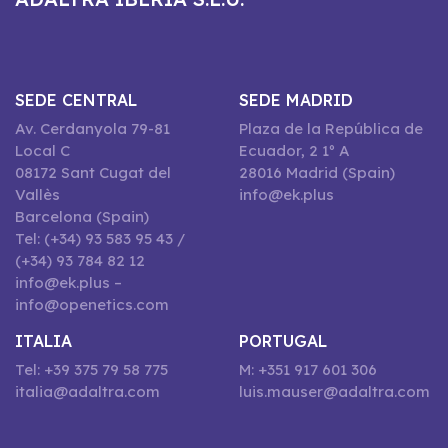
SEDE CENTRAL
SEDE MADRID
Av. Cerdanyola 79-81
Plaza de la República de
Local C
Ecuador, 2 1º A
08172 Sant Cugat del
28016 Madrid (Spain)
Vallès
info@ek.plus
Barcelona (Spain)
Tel: (+34) 93 583 95 43 /
(+34) 93 784 82 12
info@ek.plus –
info@openetics.com
ITALIA
PORTUGAL
Tel: +39 375 79 58 775
M: +351 917 601 306
italia@adaltra.com
luis.mauser@adaltra.com