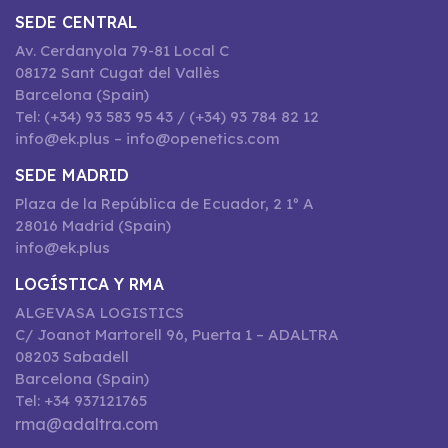
SEDE CENTRAL
Av. Cerdanyola 79-81 Local C
08172 Sant Cugat del Vallès
Barcelona (Spain)
Tel: (+34) 93 583 95 43 / (+34) 93 784 82 12
info@ek.plus – info@openetics.com
SEDE MADRID
Plaza de la República de Ecuador, 2 1º A
28016 Madrid (Spain)
info@ek.plus
LOGÍSTICA Y RMA
ALGEVASA LOGISTICS
C/ Joanot Martorell 96, Puerta 1 – ADALTRA
08203 Sabadell
Barcelona (Spain)
Tel: +34 937121765
rma@adaltra.com