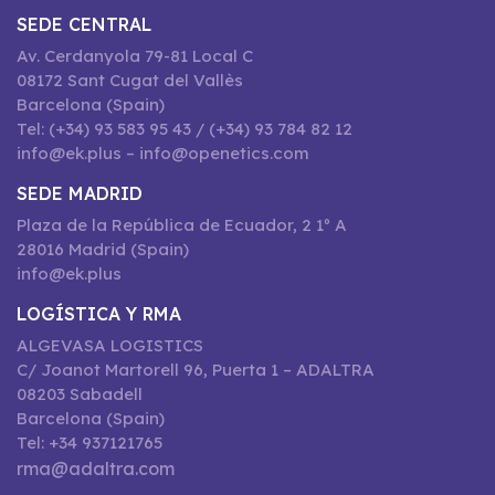
SEDE CENTRAL
Av. Cerdanyola 79-81 Local C
08172 Sant Cugat del Vallès
Barcelona (Spain)
Tel: (+34) 93 583 95 43 / (+34) 93 784 82 12
info@ek.plus – info@openetics.com
SEDE MADRID
Plaza de la República de Ecuador, 2 1º A
28016 Madrid (Spain)
info@ek.plus
LOGÍSTICA Y RMA
ALGEVASA LOGISTICS
C/ Joanot Martorell 96, Puerta 1 – ADALTRA
08203 Sabadell
Barcelona (Spain)
Tel: +34 937121765
rma@adaltra.com