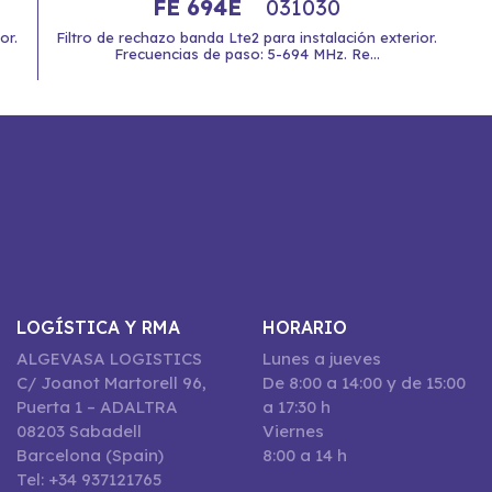
FE 694E
031030
or.
Filtro de rechazo banda Lte2 para instalación exterior.
Frecuencias de paso: 5-694 MHz. Re...
LOGÍSTICA Y RMA
HORARIO
ALGEVASA LOGISTICS
Lunes a jueves
C/ Joanot Martorell 96,
De 8:00 a 14:00 y de 15:00
Puerta 1 – ADALTRA
a 17:30 h
08203 Sabadell
Viernes
Barcelona (Spain)
8:00 a 14 h
Tel: +34 937121765