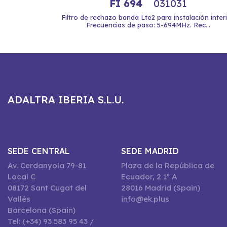
FI 694
031031
Filtro de rechazo banda Lte2 para instalación interi
Frecuencias de paso: 5-694MHz. Rec...
ADALTRA IBERIA S.L.U.
SEDE CENTRAL
SEDE MADRID
Av. Cerdanyola 79-81
Plaza de la República de
Local C
Ecuador, 2 1º A
08172 Sant Cugat del
28016 Madrid (Spain)
Vallès
info@ek.plus
Barcelona (Spain)
Tel: (+34) 93 583 95 43 /